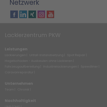
Netzwerk
Youtube
Facebook
Linkedin
Xing
Instagram
Lackierzentrum PKW
Leistungen
Lackierungen |
Unfall-Instandsetzung |
Spot Repair |
Hagelschaden - Ausbeulen ohne Lackieren |
Fahrzeugaufbereitung |
Industrielackierungen |
Speedliner |
Caravanreparatur |
Unternehmen
Team |
Chronik |
Nachhaltigkeit
UMS/QMS |