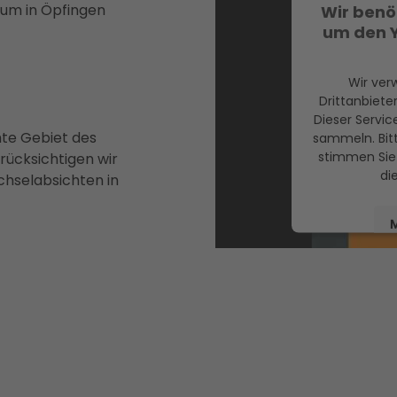
rum in Öpfingen
Wir benö
um den 
Wir ver
Drittanbiete
Dieser Servic
mte Gebiet des
sammeln. Bitt
stimmen Sie 
ücksichtigen wir
di
chselabsichten in
M
powered by