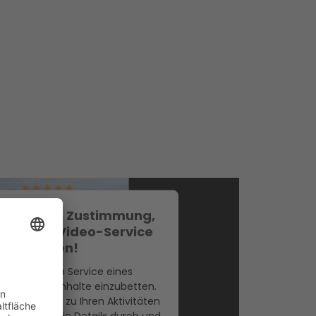
tigen Ihre Zustimmung,
YouTube Video-Service
zu laden!
wenden einen Service eines
rs, um Videoinhalte einzubetten.
e kann Daten zu Ihren Aktivitäten
e lesen Sie die Details durch und