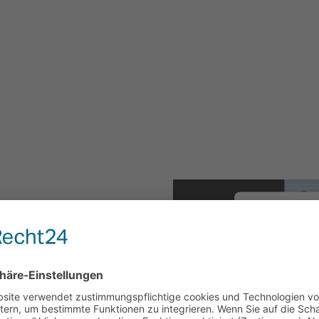
rum in Ehingen
Wir benö
um den 
Wir ver
Drittanbiete
Dieser Servic
mte Gebiet des
sammeln. Bitt