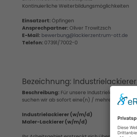
Kontinuierliche Weiterbildungsmöglichkeiten
Einsatzort:
Öpfingen
Ansprechpartner:
Oliver Trowitzsch
E-Mail:
bewerbung@lackierzentrum-ott.de
Telefon:
07391/7002-0
Bezeichnung: Industrielackierer
Beschreibung:
Für unsere Industrielackierzent
suchen wir ab sofort eine(n) / mehrere
Industrielackierer (w/m/d)
Maler-Lackierer (w/m/d)
Ihr Arbeitsgebiet erstreckt sich über das gesa