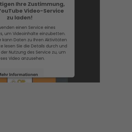
tigen Ihre Zustimmung,
YouTube Video-Service
zu laden!
wenden einen Service eines
rs, um Videoinhalte einzubetten.
e kann Daten zu Ihren Aktivitäten
e lesen Sie die Details durch und
der Nutzung des Service zu, um
eses Video anzusehen.
ehr Informationen
Akzeptieren
Usercentrics Consent Management
Platform
&
eRecht24