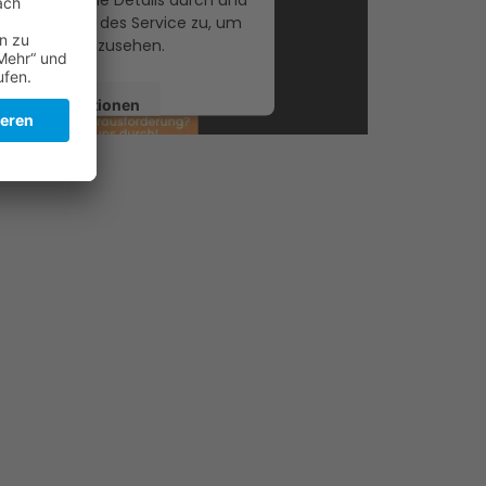
der Nutzung des Service zu, um
eses Video anzusehen.
ehr Informationen
Akzeptieren
Usercentrics Consent Management
Platform
&
eRecht24