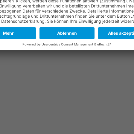
stimmen Sie 
ücksichtigen wir
di
chselabsichten in
M
powered by