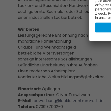
Lackier- und Beschichter-Handwerks. Gerne ber
auch gelernte Baumaler oder Schlosser mit We
einen industriellen Lackierbetrieb.
Wir bieten:
Leistungsgerechte Entlohnung nach Tariflohn
monatliche Pämienzahlung
Urlaubs- und Weihnachtsgeld
betriebliche Altersversorgen
sonstige interessante Sozialleistungen
Gründliche Einarbeitung in Ihre Aufgaben
Einen modernen Arbeitsplatz
Kontinuierliche Weiterbildungsmöglichkeiten
Einsatzort:
Öpfingen
Ansprechpartner:
Oliver Trowitzsch
E-Mail:
bewerbung@lackierzentrum-ott.de
Telefon:
07391/7002-0